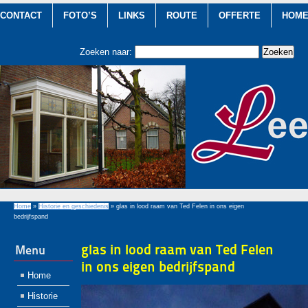
CONTACT
FOTO’S
LINKS
ROUTE
OFFERTE
HOM
Zoeken naar:
Home
»
Historie en geschiedenis
»
glas in lood raam van Ted Felen in ons eigen
bedrijfspand
glas in lood raam van Ted Felen
Menu
in ons eigen bedrijfspand
Home
Historie