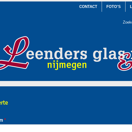
CONTACT
FOTO’S
Zoek
erte
am
*