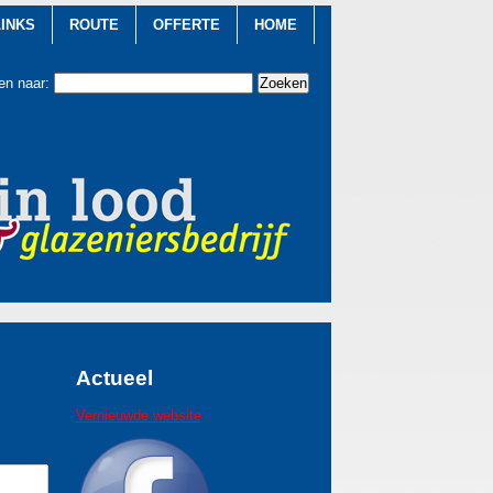
LINKS
ROUTE
OFFERTE
HOME
en naar:
Actueel
Vernieuwde website