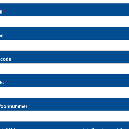
il
*
es
*
tcode
*
ats
*
efoonnummer
*