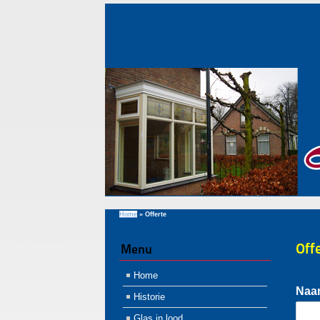
Home
»
Offerte
Off
Menu
Home
Na
Historie
Glas in lood