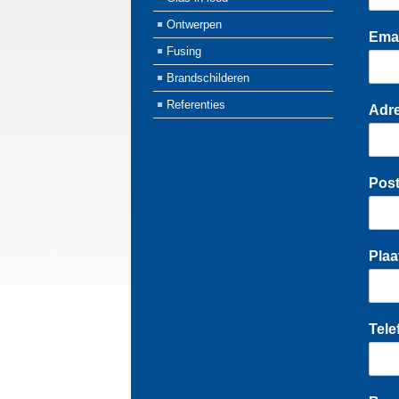
Ontwerpen
Ema
Fusing
Brandschilderen
Referenties
Adr
Pos
Pla
Tel