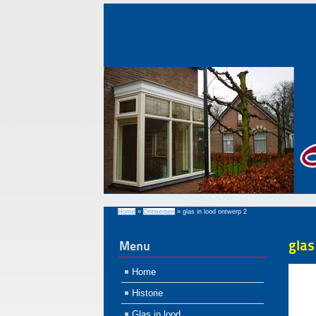
Home
»
Ontwerpen
»
glas in lood ontwerp 2
glas
Menu
Home
Historie
Glas in lood