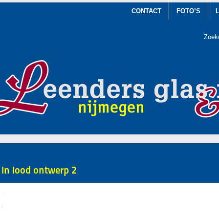
CONTACT
FOTO’S
Zoek
 in lood ontwerp 2