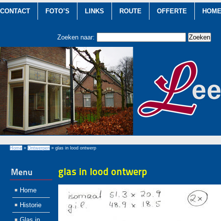
CONTACT
FOTO’S
LINKS
ROUTE
OFFERTE
HOM
Zoeken naar:
Home
»
Ontwerpen
»
glas in lood ontwerp
glas in lood ontwerp
Menu
Home
Historie
Glas in