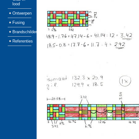
lood
Ontwerpen
Fusing
Brandschilderen
Referenties