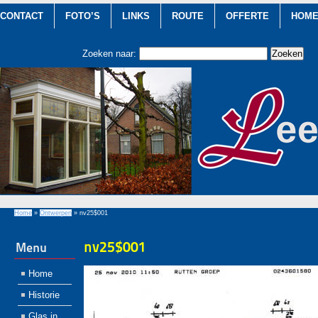
CONTACT
FOTO’S
LINKS
ROUTE
OFFERTE
HOM
Zoeken naar:
Home
»
Ontwerpen
»
nv25$001
nv25$001
Menu
Home
Historie
Glas in