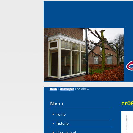
Home
»
Ontwerpen
»
oc08$004
oc0
Menu
Home
Historie
Glas in lood