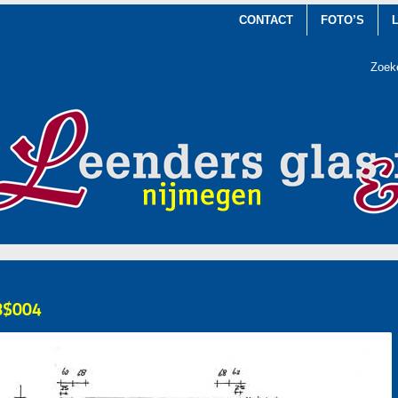
CONTACT
FOTO’S
Zoek
8$004