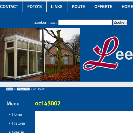
CONTACT
FOTO’S
LINKS
ROUTE
OFFERTE
HOM
Zoeken naar:
Home
»
Ontwerpen
»
oc14$002
oc14$002
Menu
Home
Historie
Glas in