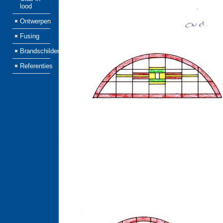
lood
Ontwerpen
Fusing
Brandschilderen
Referenties