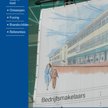
lood
Ontwerpen
Fusing
Brandschilderen
Referenties