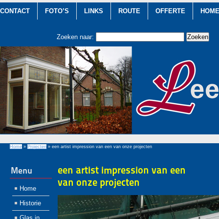
CONTACT
FOTO’S
LINKS
ROUTE
OFFERTE
HOM
Zoeken naar:
Home
»
Projecten
»
een artist impression van een van onze projecten
een artist impression van een
Menu
van onze projecten
Home
Historie
Glas in