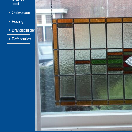
lood
Ontwerpen
Fusing
Brandschilderen
Referenties