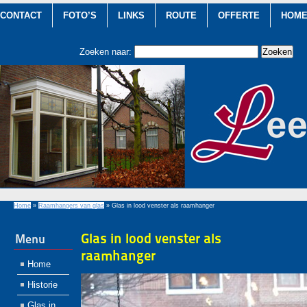
CONTACT
FOTO’S
LINKS
ROUTE
OFFERTE
HOM
Zoeken naar:
Home
»
Raamhangers van glas
»
Glas in lood venster als raamhanger
Glas in lood venster als
Menu
raamhanger
Home
Historie
Glas in