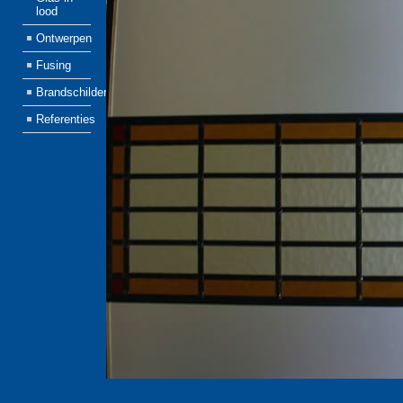
lood
Ontwerpen
Fusing
Brandschilderen
Referenties