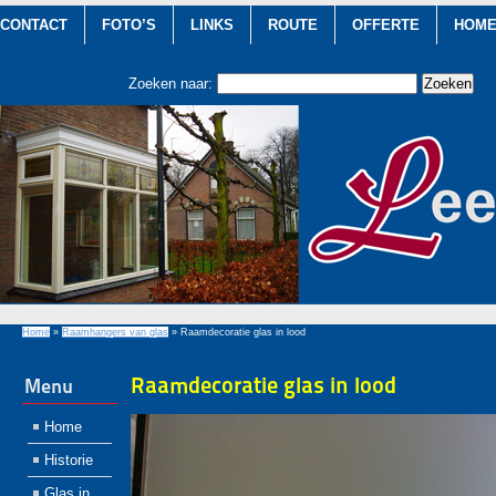
CONTACT
FOTO’S
LINKS
ROUTE
OFFERTE
HOM
Zoeken naar:
Home
»
Raamhangers van glas
»
Raamdecoratie glas in lood
Raamdecoratie glas in lood
Menu
Home
Historie
Glas in