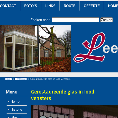
CONTACT
FOTO’S
LINKS
ROUTE
OFFERTE
HOM
Zoeken naar:
Home
»
Restauratie
»
Gerestaureerde glas in lood vensters
Gerestaureerde glas in lood
Menu
vensters
Home
Historie
Glas in