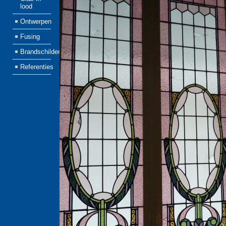
lood
Ontwerpen
Fusing
Brandschilderen
Referenties