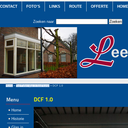
CONTACT
FOTO’S
LINKS
ROUTE
OFFERTE
HOM
Zoeken naar:
Home
»
Ted Felen glas-in-lood kunst
»
DCF 1.0
DCF 1.0
Menu
Home
Historie
Glas in